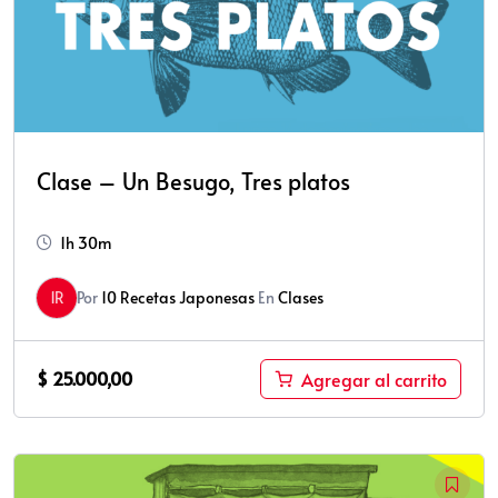
Clase – Un Besugo, Tres platos
1h 30m
1R
Por
10 Recetas Japonesas
En
Clases
$
25.000,00
Agregar al carrito