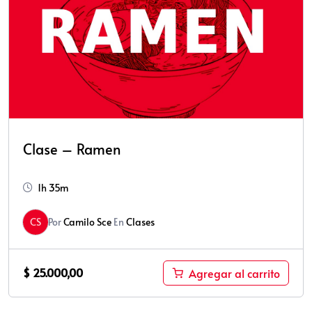
Clase – Ramen
1h 35m
CS
Por
Camilo Sce
En
Clases
$
25.000,00
Agregar al carrito