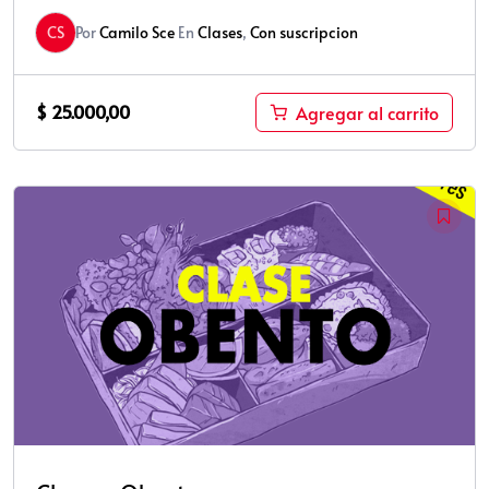
CS
Por
Camilo Sce
En
Clases
,
Con suscripcion
$
25.000,00
Agregar al carrito