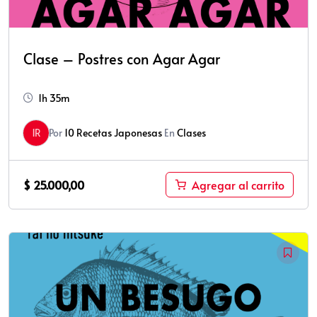
Clase – Postres con Agar Agar
1h 35m
1R
Por
10 Recetas Japonesas
En
Clases
$
25.000,00
Agregar al carrito