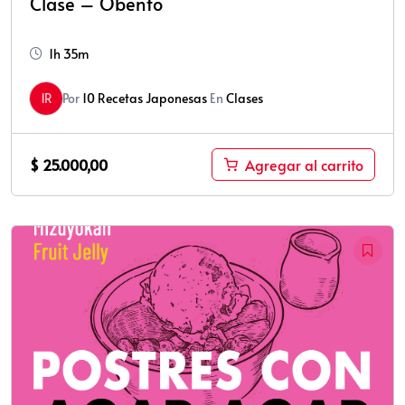
Clase – Obento
1h 35m
1R
Por
10 Recetas Japonesas
En
Clases
$
25.000,00
Agregar al carrito