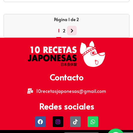
Página
1
de
2
1
2
Contacto
10recetasjaponesas@gmail.com
Redes sociales