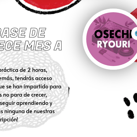
BASE DE
ECE MES A
ráctica de 2 horas,
demás, tendrás acceso
que se han impartido para
s no para de crecer,
 seguir aprendiendo y
s ninguna de nuestras
ripción!