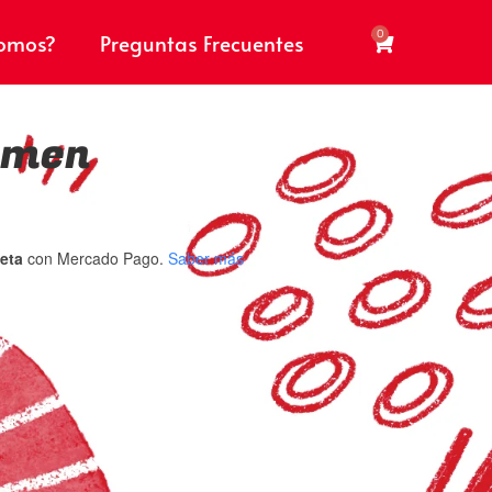
0
somos?
Preguntas Frecuentes
amen
jeta
con Mercado Pago.
Saber más