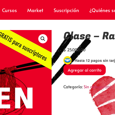
Cursos
Market
Suscripción
¿Quiénes 
Clase – R
$
25.000,00
Hasta 12 pagos sin tar
Agregar al carrito
Categoría:
Sin categorizar